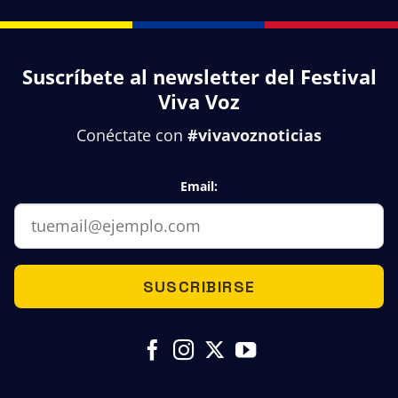
tres
de
convocatorias
6
abiertas
países
de
que
Suscríbete al newsletter del Festival
Viva
harán
Voz
posible
Viva Voz
2026
la
para
séptima
Conéctate con
#vivavoznoticias
poner
edición
tu
voz
en
Email:
escena
SUSCRIBIRSE