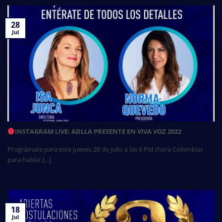
28
Jul
INSTAGRAM LIVE: ADLLA PRESENTE EN VIVA VOZ 2022
Prográmate para este jueves 28 de Julio a las 6 PM (hora Colombia)
para hablar [...]
18
Jul