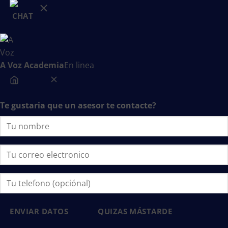
A Voz Academia
En linea
Te gustaria que un asesor te contacte?
ENVIAR DATOS
QUIZAS MÁSTARDE