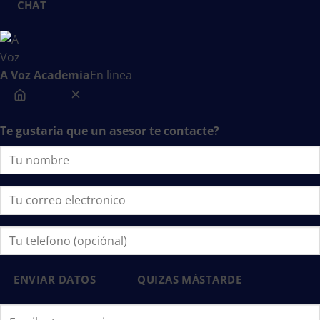
A Voz Academia
En linea
Te gustaria que un asesor te contacte?
ENVIAR DATOS
QUIZAS MÁSTARDE