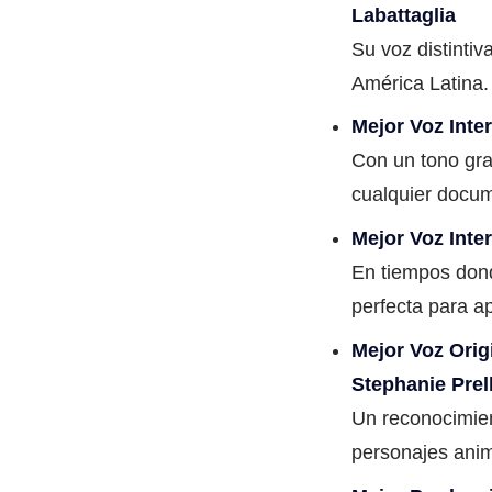
Labattaglia
Su voz distinti
América Latina.
Mejor Voz Inte
Con un tono gra
cualquier docum
Mejor Voz Inte
En tiempos donde
perfecta para ap
Mejor Voz Orig
Stephanie Prel
Un reconocimien
personajes anim