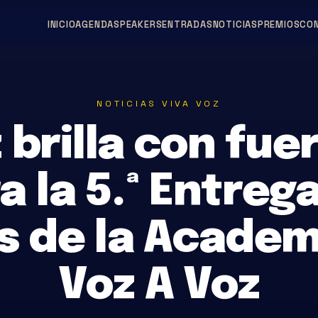
INICIO
AGENDA
SPEAKERS
ENTRADAS
NOTICIAS
PREMIOS
CO
NOTICIAS VIVA VOZ
 brilla con fue
a la 5.ª Entrega
s de la Academi
Voz A Voz