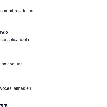
os nombres de los
ando
, consolidándola
puso con una
 voces latinas en
vera