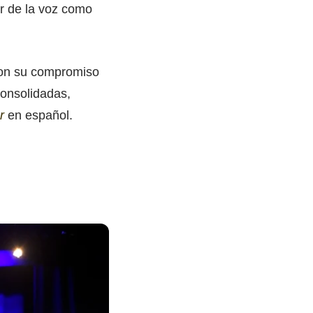
r de la voz como
aron su compromiso
consolidadas,
r
en español.